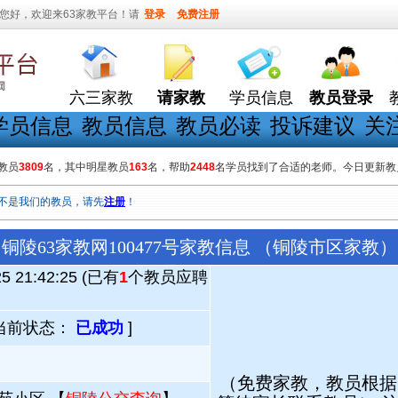
您好，欢迎来63家教平台！请
登录
免费注册
六三家教
请家教
学员信息
教员登录
学员信息
教员信息
教员必读
投诉建议
关
教员
3809
名，其中明星教员
163
名，帮助
2448
名学员找到了合适的老师。今日更新教
不是我们的教员，请先
注册
！
铜陵63家教网100477号家教信息 （铜陵市区家教）
25 21:42:25 (已有
1
个教员应聘
当前状态：
已成功
]
（免费家教，教员根据