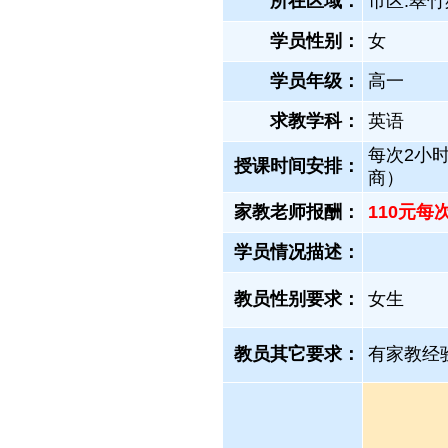
所在区域：
市区.翠竹
学员性别：
女
学员年级：
高一
求教学科：
英语
每次2小
授课时间安排：
商）
家教老师报酬：
110元每
学员情况描述：
教员性别要求：
女生
教员其它要求：
有家教经