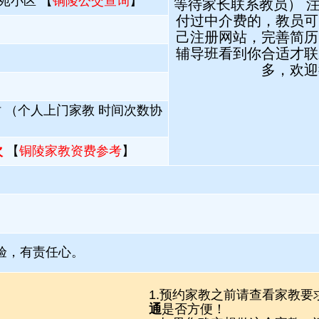
苑小区 【
铜陵公交查询
】
等待家长联系教员） 
付过中介费的，教员可
己注册网站，完善简历
辅导班看到你合适才联
多，欢迎
时 （个人上门家教 时间次数协
次
【
铜陵家教资费参考
】
验，有责任心。
1.预约家教之前请查看家教要
通
是否方便！