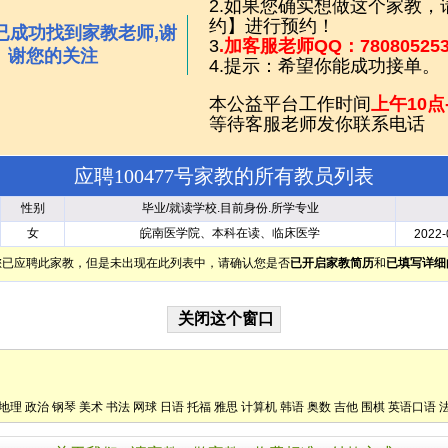
2.如果您确实想做这个家教
约】进行预约！
已成功找到家教老师,谢
3
.加客服老师QQ：780805
谢您的关注
4.提示：希望你能成功接单。
本公益平台工作时间
上午10点
等待客服老师发你联系电话
应聘100477号家教的所有教员列表
性别
毕业/就读学校.目前身份.所学专业
女
皖南医学院、本科在读、临床医学
2022-
您已应聘此家教，但是未出现在此列表中，请确认您是否
已开启家教简历
和
已填写详细
地理
政治
钢琴
美术
书法
网球
日语
托福
雅思
计算机
韩语
奥数
吉他
围棋
英语口语