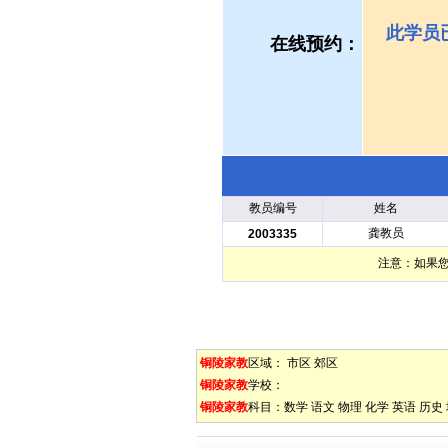
此学员
在线预约：
教员编号
姓名
龚教员
2003335
注意：如果
铜陵家教
区域：
市区
郊区
铜陵家教
学校：
铜陵家教
科目：
数学
语文
物理
化学
英语
历史