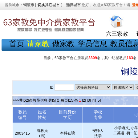
当前城市：
铜陵市
[
切换其它城市
]
选择城市
您好，欢迎来63家教平台！请
登
六三家教
首页
请家教
做家教
学员信息
教员信
目前，63家教平台在册教员
3809
名，其中明星教员
163
名
铜陵
ID
>>>共[62]条教员信息 共[5]页 每页[15]条
1
[2]
[3]
[4]
[5]
教员
姓名
目前身份
学校
编号
性别
学历
专业
小学语文, 小学
潘教员
安师大
本科在读
二英语, 初一
2003415
(男)
法学