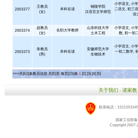
小学语文, 小学
王教员
铜陵学院
本科在读
二语文, 初三语
2003377
(女)
汉语言文学师范
语
赵教员
山东科技大学
小学语文, 小学
在职大学教师
2003374
(女)
土木工程
数, 初一初
小学语文, 小学
朱教员
安徽师范大学
本科在读
一初二数学, 
2003373
(男)
生物技术
>>>共[62]条教员信息 共[5]页 每页[15]条
1
[2]
[3]
[4]
[5]
关于我们
-
请家教
联系电话：1521553345
国家工信部备
Copyright 2007-