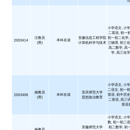
治
小学语文, 小学
二英语, 初一
汪教员
安徽信息工程学院
初一初二化学, 
本科在读
2003414
(男)
计算机科学与技术
三物理, 初三化
高二数学, 高
学, 高三化学
小学语文, 小学
二语文, 初一初
姚教员
安庆师范大学
本科在读
英语, 初中历史
2003406
(男)
思想政治教育
二英语, 高三
英语
小学语文, 小学
数, 初一初二语
安徽师范大学
初二数学, 初
杨教员