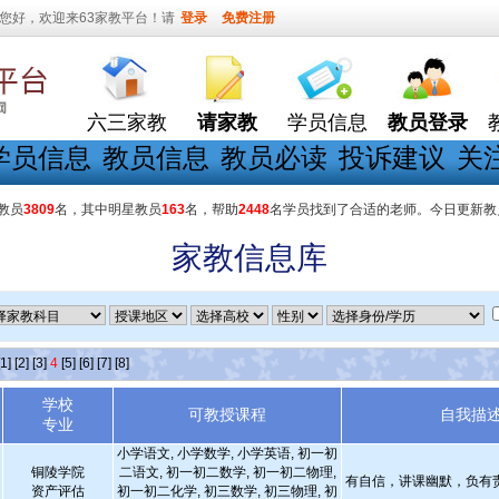
您好，欢迎来63家教平台！请
登录
免费注册
六三家教
请家教
学员信息
教员登录
学员信息
教员信息
教员必读
投诉建议
关
教员
3809
名，其中明星教员
163
名，帮助
2448
名学员找到了合适的老师。今日更新教
家教信息库
[1]
[2]
[3]
4
[5]
[6]
[7]
[8]
学校
可教授课程
自我描
专业
小学语文, 小学数学, 小学英语, 初一初
铜陵学院
二语文, 初一初二数学, 初一初二物理,
有自信，讲课幽默，负有
资产评估
初一初二化学, 初三数学, 初三物理, 初