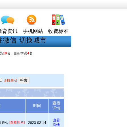
教育资讯
手机网站
收费标准
注微信
切换城市
员
10
名，更新学员
4
名
金牌教员
查看
述
时间
详情
查看
责任心
[查看照片]
2023-02-14
详情