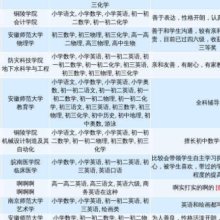
三化学
铜陵学院
小学语文, 小学数学, 小学英语, 初一初
善于表达，性格开朗，认
会计学院
二数学, 初一初二化学
善于和学生沟通，较有亲
安徽师范大学
初三数学, 初三物理, 初三化学, 高一高
责，目前已过四六级，收
物理学
二物理, 高三物理, 高中生物
三等奖
小学数学, 小学英语, 初一初二英语, 初
防灾科技学院
一初二数学, 初一初二化学, 初三英语,
亲和友善，有耐心，有家
地下水科学与工程
初三数学, 初三物理, 初三化学
小学语文, 小学数学, 小学英语, 小学奥
数, 初一初二语文, 初一初二英语, 初一
安徽师范大学
初二数学, 初一初二物理, 初一初二化
全科辅导
教育学
学, 初三语文, 初三英语, 初三数学, 初三
物理, 初三化学, 初中历史, 初中地理, 初
中奥数, 游泳
铜陵学院
小学语文, 小学数学, 小学英语, 初一初
机械设计制造及其
二数学, 初一初二物理, 初三数学, 初三
擅长初中数学
自动化
化学
比较会带领学生自主学习
皖南医学院
小学数学, 小学英语, 初一初二英语, 初
心，被学生喜欢，带过的
临床医学
三英语, 英语口语
程度的提
啊啊啊
高一高二英语, 高三语文, 英语六级, 商
啊实打实的啊的
[
啊啊啊
务英语在这种
南京师范大学
小学数学, 小学英语, 初一初二英语, 初
英语和绘画都
艺术学
三英语, 绘画类
安徽师范大学
小学数学, 初一初二数学, 初一初二物
为人善良，性格活泼开朗