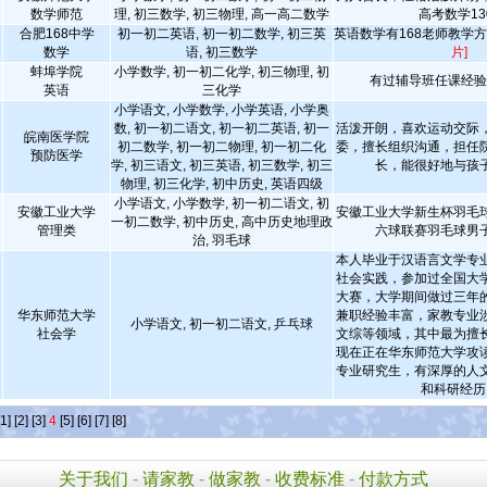
数学师范
理, 初三数学, 初三物理, 高一高二数学
高考数学13
合肥168中学
初一初二英语, 初一初二数学, 初三英
英语数学有168老师教学
数学
语, 初三数学
片]
蚌埠学院
小学数学, 初一初二化学, 初三物理, 初
有过辅导班任课经
英语
三化学
小学语文, 小学数学, 小学英语, 小学奥
数, 初一初二语文, 初一初二英语, 初一
活泼开朗，喜欢运动交际
皖南医学院
初二数学, 初一初二物理, 初一初二化
委，擅长组织沟通，担任
预防医学
学, 初三语文, 初三英语, 初三数学, 初三
长，能很好地与孩
物理, 初三化学, 初中历史, 英语四级
小学语文, 小学数学, 初一初二语文, 初
安徽工业大学
安徽工业大学新生杯羽毛
一初二数学, 初中历史, 高中历史地理政
管理类
六球联赛羽毛球男
治, 羽毛球
本人毕业于汉语言文学专
社会实践，参加过全国大
大赛，大学期间做过三年
华东师范大学
兼职经验丰富，家教专业
小学语文, 初一初二语文, 乒乓球
社会学
文综等领域，其中最为擅
现在正在华东师范大学攻
专业研究生，有深厚的人
和科研经历
[1]
[2]
[3]
4
[5]
[6]
[7]
[8]
关于我们
-
请家教
-
做家教
-
收费标准
-
付款方式