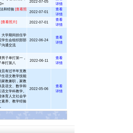
2022-07-05
0+
详情
方法和经验
[查看照
查看
2022-07-01
详情
查看
验
[查看照片]
2022-07-01
详情
，大学期间担任学
查看
院学生会组织部部
2022-06-24
详情
子沟通交流
球男子单打第一，
查看
2022-06-11
子单打第八
详情
业且有过半年支教
学生语文教学技能
的家教兼职，家教
涉及语文、数学和
查看
2022-05-06
长语文学科教学。
详情
读体育人文社会学
文素养、教学经验
。