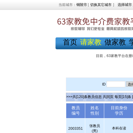
当前城市：
铜陵市
[
切换其它城市
]
选择城市
首页
请家教
做家教
目前，63家教平台在册
ID
>>>共[120]条教员信息 共[8]页 每页[15]条
教员
姓名
目前身份
编号
性别
学历
张教员
本科在读
2003351
(男)