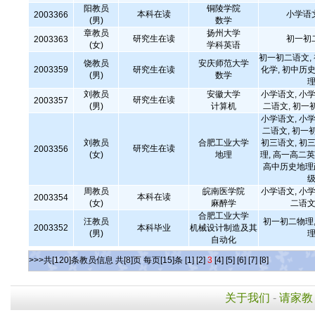
阳教员
铜陵学院
本科在读
小学语
2003366
(男)
数学
章教员
扬州大学
研究生在读
初一初
2003363
(女)
学科英语
初一初二语文,
饶教员
安庆师范大学
2003359
研究生在读
化学, 初中历史
(男)
数学
理
刘教员
安徽大学
小学语文, 小学
研究生在读
2003357
(男)
计算机
二语文, 初一
小学语文, 小学
二语文, 初一
刘教员
合肥工业大学
初三语文, 初三
研究生在读
2003356
(女)
地理
理, 高一高二英
高中历史地理政
级
周教员
皖南医学院
小学语文, 小学
本科在读
2003354
(女)
麻醉学
二语文
合肥工业大学
汪教员
初一初二物理,
2003352
本科毕业
机械设计制造及其
(男)
理
自动化
>>>共[120]条教员信息 共[8]页 每页[15]条
[1]
[2]
3
[4]
[5]
[6]
[7]
[8]
关于我们
-
请家教