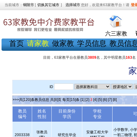
当前城市：
铜陵市
[
切换其它城市
]
选择城市
您好，欢迎来63家教平台！请
登
六三家教
首页
请家教
做家教
学员信息
教员信
目前，63家教平台在册教员
3809
名，其中明星教员
163
名
家
ID
>>>共[120]条教员信息 共[8]页 每页[15]条
[1]
[2]
3
[4]
[5]
[6]
[7]
[8]
教员
姓名
目前身份
学校
编号
性别
学历
专业
小学数学, 小学
张教员
安徽工程大学
2003338
研究生毕业
一初二物理, 初