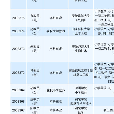
(男)
材料工程
小学数学, 小学
鲁教员
安徽建筑大学
一初二物理, 
本科在读
2003375
(男)
经济学
初三物理, 初三
一高二物理,
赵教员
山东科技大学
小学语文, 小学
在职大学教师
2003374
(女)
土木工程
数, 初一初
小学语文, 小学
朱教员
安徽师范大学
本科在读
一初二数学, 
2003373
(男)
生物技术
小学语文, 小学
数, 初一初二语
马教员
安徽信息工程学院
2003372
本科在读
初二数学, 初
(女)
机器人工程
学, 初三语文, 
口语
胡教员
滁州学院
小学英语, 初一
2003369
在职小学教师
(女)
小学教育
赵教员
铜陵学院
本科在读
2003368
(男)
遥感科学与技术
阳教员
铜陵学院
本科毕业
初三物
2003367
(男)
数学